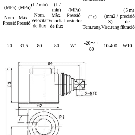
(L /
(L / min)
(MPa)
(MPa)
min)
(MPa)
（5 m)
Nom.
Màx.
Pressió
(mm2 /
precisió
(° c)
Nom.
Màx.
Velocitat
Velocitat
posterior
S)
de
Pressió
Pressió
de flux
de flux
Tem.rang
Visc.rang
filtració
-20〜 +
20
31,5
80
80
W1
10-400
W10
80