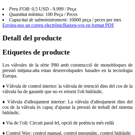
Preu FOB:
0,5 USD - 9.999 / Peça
Quantitat mínima:
100 Peça / Peces
Capacitat de subministrament:
10000 peça / peces per mes
Envieu-nos un correu electrònic
Baixeu-vos en format PDF
Detall del producte
Etiquetes de producte
Les vàlvules de la sèrie P80 amb construcció de monobloques de
pressió mitjana-alta estan desenvolupades basades en la tecnologia
Europa.
♦ Vàlvula de control interior: la vàlvula de retenció dins del cos de la
vàlvula ha de garantir que no es retorni l'oli hidràulic.
♦ Vàlvula d'alleujament interior: La vàlvula d'alleujament dins del
cos de la vàlvula és capaç d'ajustar la pressió de treball del sistema
hidràulic.
♦ Via de l’oli: Circuit paral·lel, opció de potència més enllà
♦ Control Way: control manual, control pneumàtic, control hidràulic