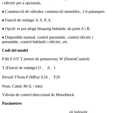
i elèctric per a opcionals.
♦ Construcció de vàlvules: construcció monobloc, 1-6 palanques.
♦ Funció de rodatge: 0, Y, P, A.
♦ Opció: es pot afegir bloqueig hidràulic als ports A i B.
♦ Disponible manual, control pneumàtic, control elèctric i
pneumàtic, control hidràulic i elèctric, etc.
Codi del model
P 80 F-OT T (retorn de primavera); W (DetentControl)
T (Funció de rodatge) O 、 A
、
I
Pressió TNom.P (MPa): E16 、 F20
Nom. Cabal: 80 (L / min)
Vàlvula de control direccional de Monoblock
Paràmetres
oli hidràulic