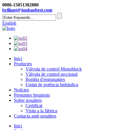
0086-15051382880
brillant@junbaobest.com
English
Inici
Productes
Vàlvula de control Monoblock
Vàlvula de control seccional
Bomba d'engranatges
Unitat de potència hidràulica
Notícies
Preguntes freqüents
Sobre nosaltres
Certificat
Visita a la fàbrica
Contacta amb nosaltres
Inici