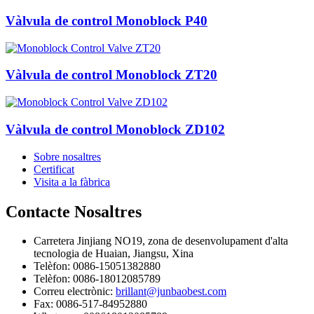
Vàlvula de control Monoblock P40
Vàlvula de control Monoblock ZT20
Vàlvula de control Monoblock ZD102
Sobre nosaltres
Certificat
Visita a la fàbrica
Contacte
Nosaltres
Carretera Jinjiang NO19, zona de desenvolupament d'alta
tecnologia de Huaian, Jiangsu, Xina
Telèfon: 0086-15051382880
Telèfon: 0086-18012085789
Correu electrònic:
brillant@junbaobest.com
Fax: 0086-517-84952880